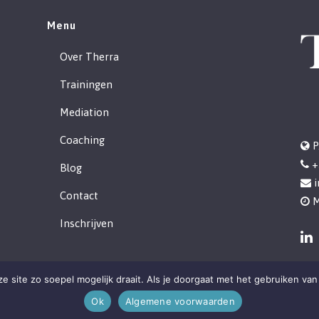
Menu
Over Therra
Trainingen
Mediation
Coaching
P
+
Blog
Contact
M
Inschrijven
 site zo soepel mogelijk draait. Als je doorgaat met het gebruiken van 
Ok
Algemene voorwaarden
Copyright
2026 - Therra |
Algemene voorwaarden